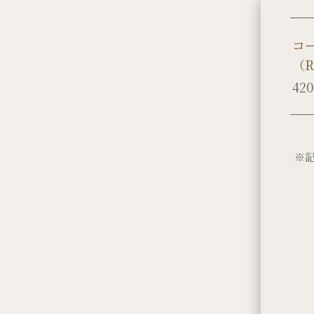
（
420
※