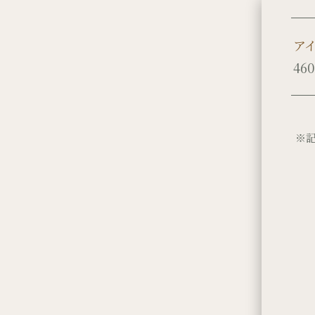
ア
460
※