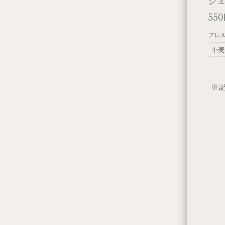
ジ
55
アレ
小麦
※