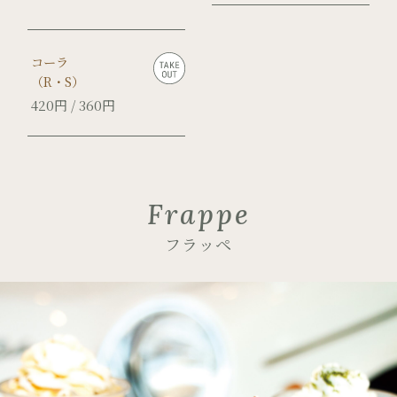
コーラ
（R・S）
420円 / 360円
Frappe
フラッペ