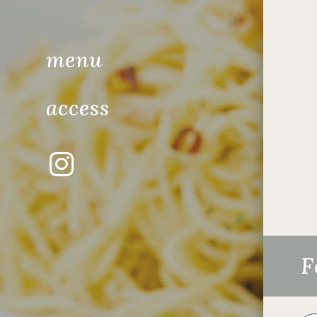
menu
access
F