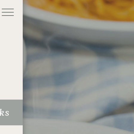
home
menu
access
ks