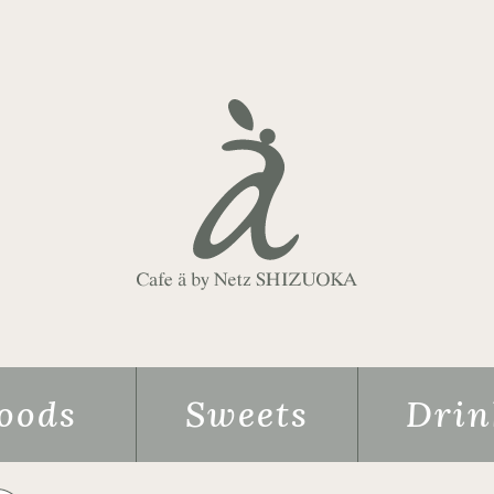
oods
Sweets
Drin